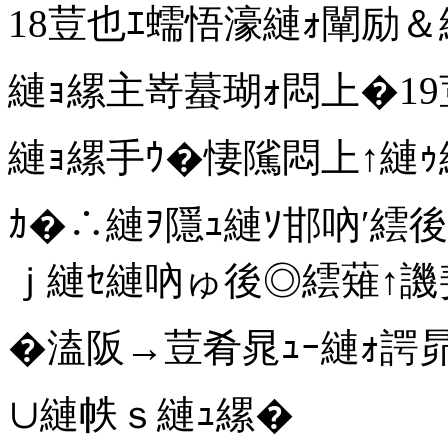
18荳也ｴ蠕悟濠縺ｫ闡励
縺ｮ縲主嵜蟇瑚ｫ悶上�19
縺ｮ縲手ｳ�悽隲悶上↑縺ｩ
ｶ�∴縺ｦ隱ｭ縺ｿ邯吶′繧
ｊ縺ｾ縺吶ゅ後◎繧薙↑譏
�溘阪→荳肴晁ｭｰ縺ｫ
∪縺帙ｓ縺ｭ縲�