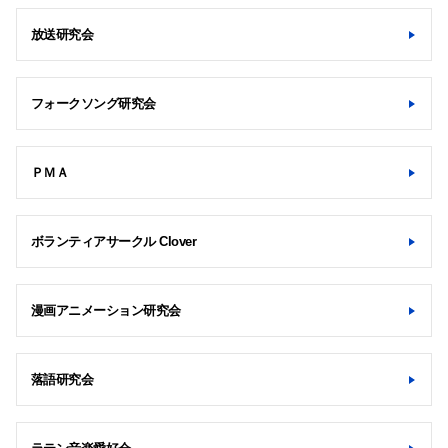
放送研究会
検索する
フォークソング研究会
よく検索されるページ
ＰＭＡ
学部入試情報
オープンキャンパス
各種証明書の発行
ボランティアサークル Clover
各種手続
TKUポータル
漫画アニメーション研究会
奨学金
落語研究会