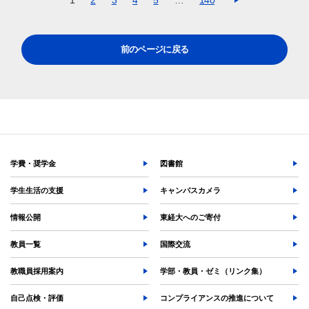
1
2
3
4
5
…
140
前のページに戻る
学費・奨学金
図書館
学生生活の支援
キャンパスカメラ
情報公開
東経大へのご寄付
教員一覧
国際交流
教職員採用案内
学部・教員・ゼミ（リンク集）
自己点検・評価
コンプライアンスの推進について