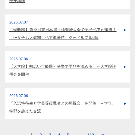
士が講演
2026.07.07
【端艇部】第73回東日本選手権競漕大会で男子ペアが優勝！
〜女子も大健闘！ペア準優勝、クォドルプル3位
2026.07.06
【大学院】幅広い年齢層・分野で学びを深める ～大学院説
明会を開催
2026.07.06
「入試特待生と学長等役職者との懇親会」を開催 ～学年、
学部を越えた交流