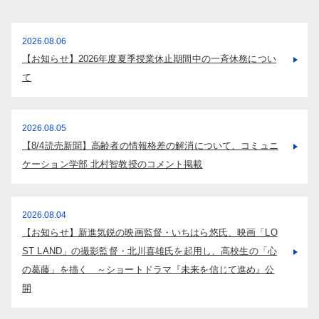
2026.08.06
【お知らせ】2026年度夏季授業休止期間中の一斉休務につい
て
2026.08.05
【8/4読売新聞】高齢者の情報格差の解消について、コミュニ
ケーション学部 北村智教授のコメント掲載
2026.08.04
【お知らせ】新進気鋭の映画監督・いちはら悠氏、映画「LO
ST LAND」の撮影監督・北川喜雄氏を起用し、高校生の「心
の葛藤」を描く ～ショートドラマ『未来を信じて進め』公
開