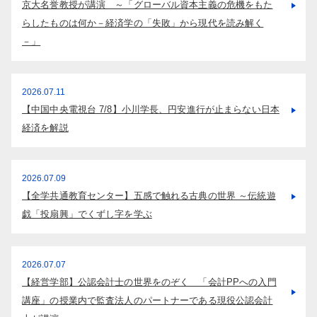
京大名誉教授が講演 ～「グローバル資本主義の危機をもた
学部入試情報
らしたものは何か－経済学の「失敗」から現代を読み解く
オープンキャンパス
－」
各種証明書の発行
各種手続
TKUポータル
2026.07.11
【中国中央電視台 7/8】小川学長、円安進行が止まらない日本
奨学金
経済を解説
2026.07.09
【全学共通教育センター】五感で触れる古典の世界 ～伝統遊
戯「投扇興」でくずし字を学ぶ
2026.07.07
【経営学部】公認会計士の世界をのぞく 「会計PPへの入門
講座」の授業内で監査法人のパートナーである現役公認会計