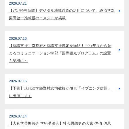
2026.07.21
【7/17読売新聞】デジタル地域通貨の活用について、経済学部
栗田健一准教授のコメントが掲載
2026.07.16
【就職支援】京都府と就職支援協定を締結！～27年度から始
サイト内検索
まるコミュニケーション学部「国際観光プログラム」の設置
も契機に～
2026.07.16
【予告】現代法学部野村武司教授がNHK「イブニング信州」
に出演します
検索する
2026.07.14
【大倉学芸振興会 学術講演会】社会思想史の大家 佐伯 啓思
よく検索されるページ