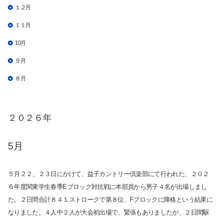
１２月
１１月
10月
９月
８月
２０２６年
5月
５月２２、２３日にかけて、益子カントリー倶楽部にて行われた、２０２
６年度関東学生春季Eブロック対抗戦に本部員から男子４名が出場しまし
た。２日間合計８４１ストロークで第８位、Fブロックに降格という結果に
なりました。４人中２人が大会初出場で、緊張もありましたが、２日間駆