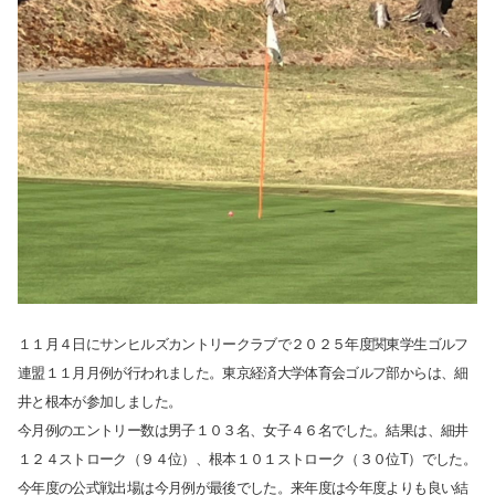
１１月４日にサンヒルズカントリークラブで２０２５年度関東学生ゴルフ
連盟１１月月例が行われました。東京経済大学体育会ゴルフ部からは、細
井と根本が参加しました。
今月例のエントリー数は男子１０３名、女子４６名でした。結果は、細井
１２４ストローク（９４位）、根本１０１ストローク（３０位T）でした。
今年度の公式戦出場は今月例が最後でした。来年度は今年度よりも良い結