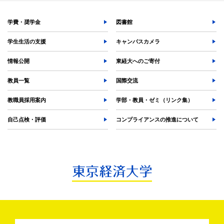
検索する
学費・奨学金
図書館
学生生活の支援
キャンパスカメラ
よく検索されるページ
情報公開
東経大へのご寄付
学部入試情報
教員一覧
国際交流
オープンキャンパス
各種証明書の発行
教職員採用案内
学部・教員・ゼミ（リンク集）
各種手続
自己点検・評価
コンプライアンスの推進について
TKUポータル
奨学金