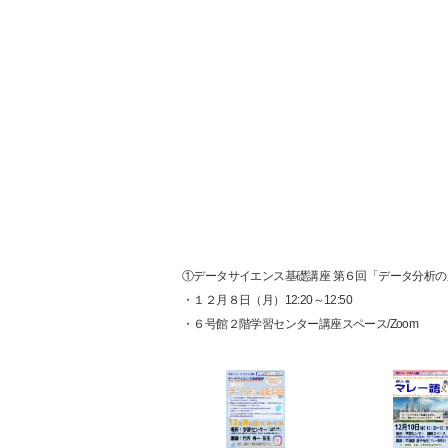
①データサイエンス基礎講座 第６回「データ分析
・１２月８日（月）12:20～12:50
・６号館２階学習センター講座スペース/Zoom