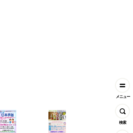
②語学リレー講座 マレー語
・１２月１０日（水）12:20～1
・６号館２階学習センター講座
メニュー
検索