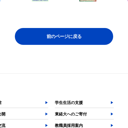
よく検索されるページ
学部入試情報
オープンキャンパス
各種証明書の発行
前のページに戻る
各種手続
TKUポータル
奨学金
館
学生生活の支援
公開
東経大へのご寄付
交流
教職員採用案内