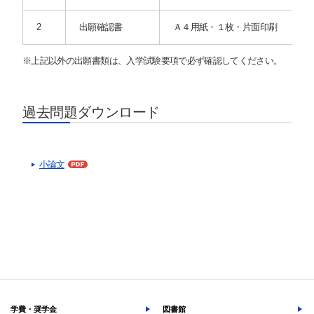
サイト内検索
2
出願確認書
Ａ４用紙・１枚・片面印刷
※上記以外の出願書類は、入学試験要項で必ず確認してください。
過去問題ダウンロード
検索する
小論文
よく検索されるページ
学部入試情報
オープンキャンパス
各種証明書の発行
各種手続
学費・奨学金
図書館