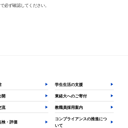
項で必ず確認してください。
検索する
よく検索されるページ
学部入試情報
オープンキャンパス
館
学生生活の支援
各種証明書の発行
公開
東経大へのご寄付
各種手続
交流
教職員採用案内
TKUポータル
奨学金
コンプライアンスの推進につ
点検・評価
いて