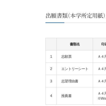
出願書類（本学所定用紙）
書類名
印
1
志願票
Ａ４
2
エントリーシート
Ａ４
3
志望理由書
Ａ４
Ａ４
4
推薦書
※W