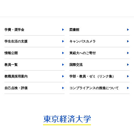
各種証明書の発行
各種手続
TKUポータル
奨学金
学費・奨学金
図書館
学生生活の支援
キャンパスカメラ
情報公開
東経大へのご寄付
教員一覧
国際交流
教職員採用案内
学部・教員・ゼミ（リンク集）
自己点検・評価
コンプライアンスの推進について