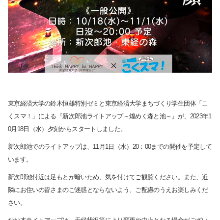
サイト内検索
東京経済大学の鈴木恒雄特別ゼミと東京経済大学まちづくり学生団体「こ
くスマ！」による『新次郎池ライトアップ～煌めく森と池～』が、2023年1
0月18日（水）夕刻からスタートしました。
新次郎池でのライトアップは、11月1日（水）20：00までの開催を予定して
います。
検索する
新次郎池付近は足もとが暗いため、気を付けてご観覧ください。また、近
隣にお住いの皆さまのご迷惑とならないよう、ご配慮のうえお楽しみくだ
さい。
よく検索されるページ