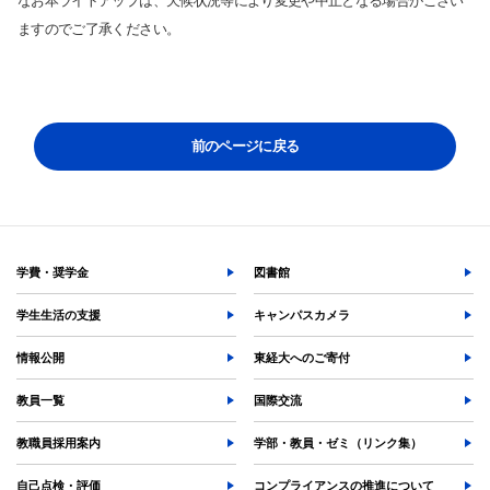
なお本ライトアップは、天候状況等により変更や中止となる場合がござい
学部入試情報
ますのでご了承ください。
オープンキャンパス
各種証明書の発行
各種手続
TKUポータル
前のページに戻る
奨学金
学費・奨学金
図書館
学生生活の支援
キャンパスカメラ
情報公開
東経大へのご寄付
教員一覧
国際交流
教職員採用案内
学部・教員・ゼミ（リンク集）
自己点検・評価
コンプライアンスの推進について