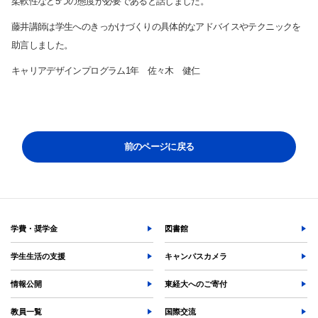
柔軟性など5つの態度が必要であると話しました。
藤井講師は学生へのきっかけづくりの具体的なアドバイスやテクニックを
助言しました。
キャリアデザインプログラム1年 佐々木 健仁
検索する
前のページに戻る
よく検索されるページ
学部入試情報
オープンキャンパス
学費・奨学金
図書館
各種証明書の発行
学生生活の支援
キャンパスカメラ
各種手続
TKUポータル
情報公開
東経大へのご寄付
奨学金
教員一覧
国際交流