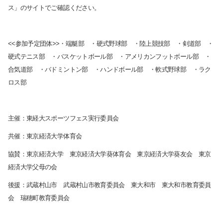
ス」のサイトでご確認ください。
<<参加予定団体>>・端艇部 ・硬式野球部 ・陸上競技部 ・剣道部 ・
硬式テニス部 ・バスケットボール部 ・アメリカンフットボール部 ・
合気道部 ・バドミントン部 ・ハンドボール部 ・軟式野球部 ・ラク
検索する
ロス部
よく検索されるページ
主催：東経大スポーツフェス実行委員会
学部入試情報
共催：東京経済大学体育会
オープンキャンパス
協賛：東京経済大学 東京経済大学葵体育会 東京経済大学葵友会 東京
各種証明書の発行
経済大学父母の会
各種手続
後援：武蔵村山市
武蔵村山市教育委員会 東大和市 東大和市教育委員
TKUポータル
会 瑞穂町教育委員会
奨学金