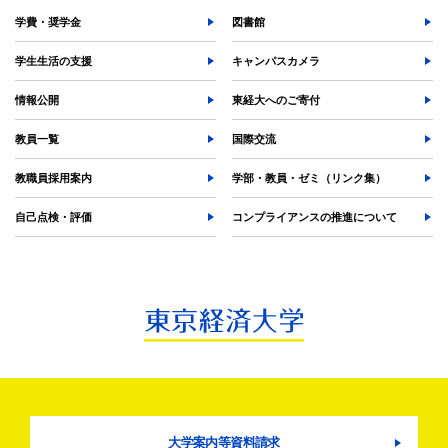
検索する
学費・奨学金
図書館
学生生活の支援
キャンパスカメラ
よく検索されるページ
情報公開
東経大へのご寄付
学部入試情報
教員一覧
国際交流
オープンキャンパス
教職員採用案内
学部・教員・ゼミ（リンク集）
各種証明書の発行
各種手続
自己点検・評価
コンプライアンスの推進について
TKUポータル
奨学金
大学案内等資料請求