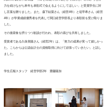
力を続けながら来年も表彰式で会えるようにしてほしい」と受賞学生に対
し言葉を贈りました。また、森下結梨さん（経営
4
年）と堤早希さん（経営
4
年）が学業成績優秀者を代表して関口経営学部長より表彰状を受け取りま
した。
その後昼食を摂りつつ歓談が行われ、表彰の喜びを共有しました。
受賞者である久保美陽さん（経営
2
年）は、「努力の成果が実って嬉しかっ
た。こらからは公認会計士の資格取得に向けて頑張っていきたい」と話し
ました。
学生広報スタッフ 経営学部
2
年 齋藤陽加