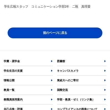
学生広報スタッフ コミュニケーション学部1年 二瓶 真理愛
検索する
前のページに戻る
よく検索されるページ
学部入試情報
学費・奨学金
図書館
オープンキャンパス
学生生活の支援
キャンパスカメラ
各種証明書の発行
情報公開
東経大へのご寄付
各種手続
TKUポータル
教員一覧
国際交流
奨学金
教職員採用案内
学部・教員・ゼミ（リンク集）
自己点検・評価
コンプライアンスの推進について