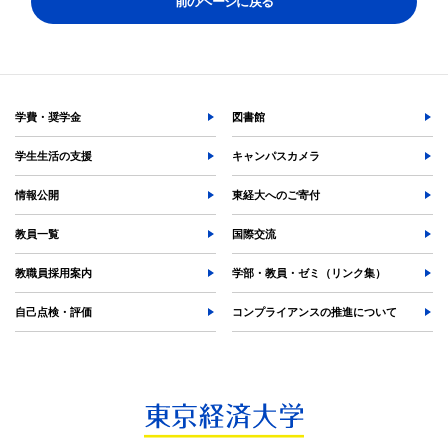
前のページに戻る
各種証明書の発行
各種手続
TKUポータル
奨学金
学費・奨学金
図書館
学生生活の支援
キャンパスカメラ
情報公開
東経大へのご寄付
教員一覧
国際交流
教職員採用案内
学部・教員・ゼミ（リンク集）
自己点検・評価
コンプライアンスの推進について