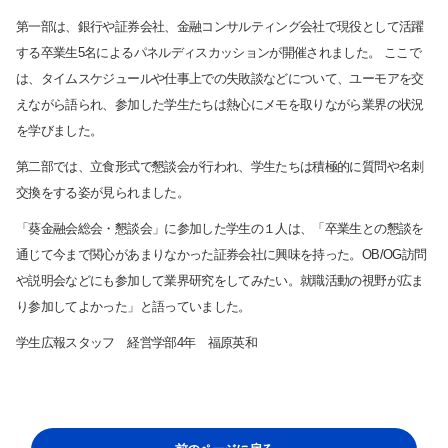
第一部は、銀行や証券会社、金融コンサルティング会社で現役として活躍
する卒業生5名によるパネルディスカッションが開催されました。 ここで
は、タイムスケジュールや仕事上での失敗談などについて、ユーモアを交
サイト内検索
えながら語られ、参加した学生たちは熱心にメモを取りながら業界の状況
を学びました。
第二部では、立食形式で懇談会が行われ、学生たちは積極的に質問や名刺
交換をする姿が見られました。
「葵金融会総会・懇談会」に参加した学生の１人は、「卒業生との懇談を
通じて今まで関心があまりなかった証券会社に興味を持った。OB/OG訪問
や説明会などにも参加して業界研究をしてみたい。就職活動の視野が広ま
検索する
り参加してよかった」と語っていました。
学生広報スタッフ 経営学部4年 福原英和
よく検索されるページ
学部入試情報
オープンキャンパス