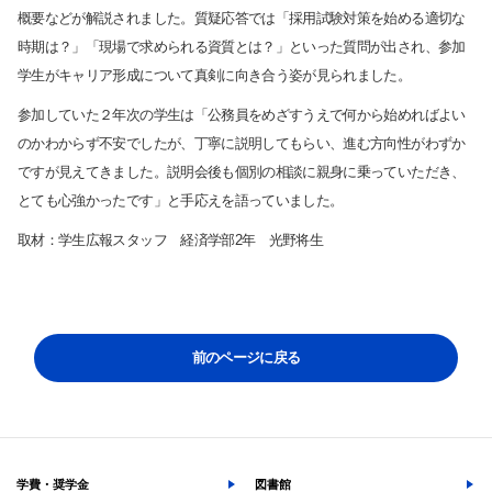
概要などが解説されました。質疑応答では「採用試験対策を始める適切な
サイト内検索
時期は？」「現場で求められる資質とは？」といった質問が出され、参加
学生がキャリア形成について真剣に向き合う姿が見られました。
参加していた２年次の学生は「公務員をめざすうえで何から始めればよい
のかわからず不安でしたが、丁寧に説明してもらい、進む方向性がわずか
ですが見えてきました。説明会後も個別の相談に親身に乗っていただき、
とても心強かったです」と手応えを語っていました。
取材：学生広報スタッフ 経済学部
2
年 光野将生
検索する
よく検索されるページ
前のページに戻る
学部入試情報
オープンキャンパス
各種証明書の発行
各種手続
学費・奨学金
図書館