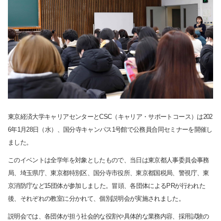
東京経済大学キャリアセンターと
CSC
（キャリア・サポートコース）は
202
6
年
1
月
28
日（水）、国分寺キャンパス
1
号館で公務員合同セミナーを開催し
ました。
このイベントは全学年を対象としたもので、当日は東京都人事委員会事務
局、埼玉県庁、東京都特別区、国分寺市役所、東京都国税局、警視庁、東
京消防庁など
15
団体が参加しました。冒頭、各団体による
PR
が行われた
後、それぞれの教室に分かれて、個別説明会が実施されました。
説明会では、各団体が担う社会的な役割や具体的な業務内容、採用試験の