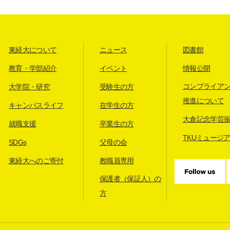
東経大について
ニュース
図書館
教育・学部紹介
イベント
情報公開
コンプライア
大学院・研究
受験生の方
推進について
キャンパスライフ
在学生の方
大倉記念学芸
就職支援
卒業生の方
TKUミュージ
SDGs
父母の会
東経大へのご寄付
教職員専用
保護者（保証人）の
方