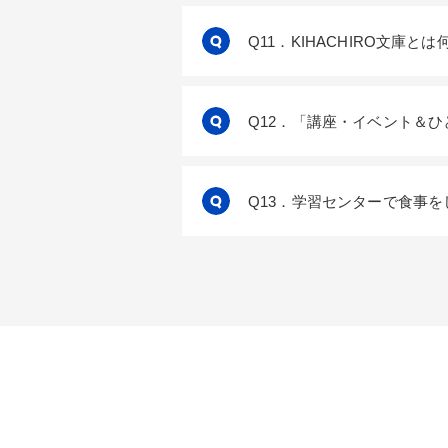
Q11．KIHACHIRO文庫と
Q12．「講座・イベント＆
Q13．学習センターで食事