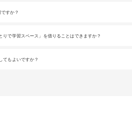
検索する
は何ですか？
よく検索されるページ
ひとりで学習スペース」を借りることはできますか？
学部入試情報
オープンキャンパス
をしてもよいですか？
各種証明書の発行
各種手続
TKUポータル
奨学金