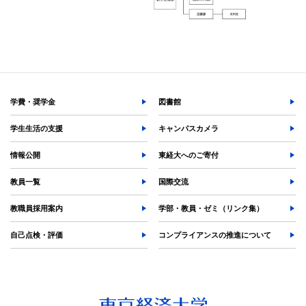
各種証明書の発行
各種手続
TKUポータル
奨学金
学費・奨学金
図書館
学生生活の支援
キャンパスカメラ
情報公開
東経大へのご寄付
教員一覧
国際交流
教職員採用案内
学部・教員・ゼミ（リンク集）
自己点検・評価
コンプライアンスの推進について