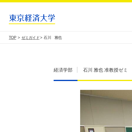
TOP
ゼミガイド
石川 雅也
経済学部
石川 雅也 准教授
ゼミ