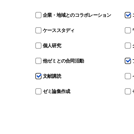
よく検索されるページ
企業・地域とのコラボレーション
学部入試情報
ケーススタディ
オープンキャンパス
各種証明書の発行
個人研究
各種手続
TKUポータル
他ゼミとの合同活動
奨学金
文献講読
ゼミ論集作成