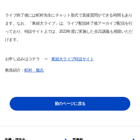
ライブ終了後には町村先生にチャット形式で直接質問ができる時間もあり
ます。なお、「東経大ライブ」は、ライブ配信終了後アーカイブ配信を行
よく検索されるページ
っており、特設サイト上では、2023年度に実施した全21講義も視聴いただ
学部入試情報
けます。
オープンキャンパス
各種証明書の発行
お申し込みはコチラ ⇒
東経大ライブ特設サイト
各種手続
教員紹介：
町村 敬志
TKUポータル
奨学金
前のページに戻る
学費・奨学金
図書館