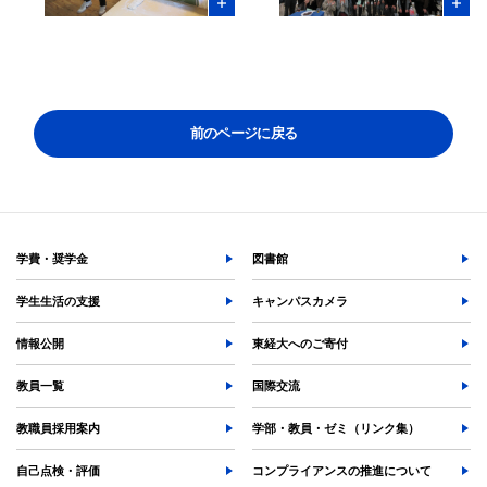
学部入試情報
オープンキャンパス
各種証明書の発行
各種手続
前のページに戻る
TKUポータル
奨学金
学費・奨学金
図書館
学生生活の支援
キャンパスカメラ
情報公開
東経大へのご寄付
教員一覧
国際交流
教職員採用案内
学部・教員・ゼミ（リンク集）
自己点検・評価
コンプライアンスの推進について