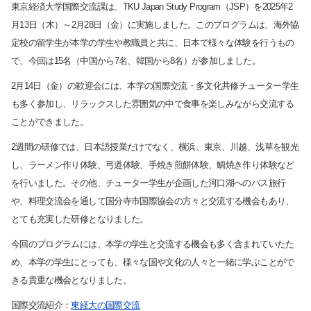
東京経済大学国際交流課は、
TKU Japan Study Program
（
JSP
）を2025年2
月13日（木）～2月28日（金）に実施しました。このプログラムは、海外協
定校の留学生が本学の学生や教職員と共に、日本で様々な体験を行うもの
で、今回は
15
名（中国から
7
名、韓国から
8
名）が参加しました。
2
月
14
日（金）の歓迎会には、本学の国際交流・多文化共修チューター学生
も多く参加し、リラックスした雰囲気の中で食事を楽しみながら交流する
ことができました。
2
週間の研修では、日本語授業だけでなく、横浜、東京、川越、浅草を観光
し、ラーメン作り体験、弓道体験、手焼き煎餅体験、鯛焼き作り体験など
を行いました。その他、チューター学生が企画した河口湖へのバス旅行
や、料理交流会を通して国分寺市国際協会の方々と交流する機会もあり、
とても充実した研修となりました。
今回のプログラムには、本学の学生と交流する機会も多く含まれていたた
め、本学の学生にとっても、様々な国や文化の人々と一緒に学ぶことがで
きる貴重な機会となりました。
国際交流紹介：
東経大の国際交流