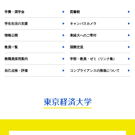
各種手続
TKUポータル
学費・奨学金
図書館
奨学金
学生生活の支援
キャンパスカメラ
情報公開
東経大へのご寄付
教員一覧
国際交流
教職員採用案内
学部・教員・ゼミ（リンク集）
自己点検・評価
コンプライアンスの推進について