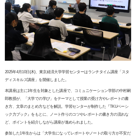
2025
年
4
月
10
日
(
木
)
、東京経済大学学習センターはランチタイム講座「スタ
ディスキルズ講座」を開催しました。
本講座は主に
1
年生を対象とした講座で、コミュニケーション学部の中村嗣
郎教授が、「大学での学び」をテーマとして授業の受け方やレポートの書
き方、文章のまとめ方などを解説。学習センターが制作した『
TKU
ベーシ
ック力ブック』をもとに、ノート作りのコツやレポートの書き方の流れな
ど、ポイントを紹介しながら講座が進められました。
参加した
1
年生からは「大学生になってレポートやノートの取り方が不安だ