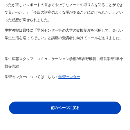
ったが正しいレポートの書き方や上手なノートの取り方を知ることができ
て良かった。」「今回の講座のような場があることに助けられた。」とい
サイト内検索
った感想が寄せられました。
中村教授は最後に「学習センター等の大学の支援制度を活用して、楽しい
学生生活を送ってほしい」と講座の受講者に向けてエールを送りました。
学生広報スタッフ コミュニケーション学部
2
年吉野璃音、経営学部
1
年小
野寺志結
検索する
学習センターについてはこちら：
学習センター
よく検索されるページ
学部入試情報
前のページに戻る
オープンキャンパス
各種証明書の発行