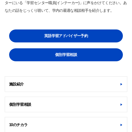
ターにいる「学習センター職員(インテーカー)」に声をかけてください。あ
なたの話をじっくり聴いて、学内の最適な相談相手を紹介します。
英語学習アドバイザー予約
検索する
個別学習相談
よく検索されるページ
学部入試情報
施設紹介
オープンキャンパス
各種証明書の発行
個別学習相談
各種手続
TKUポータル
10のチカラ
奨学金