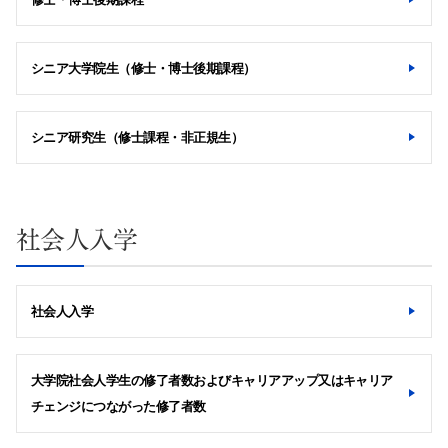
サイト内検索
シニア大学院生（修士・博士後期課程）
シニア研究生（修士課程・非正規生）
検索する
社会人入学
よく検索されるページ
学部入試情報
社会人入学
オープンキャンパス
各種証明書の発行
大学院社会人学生の修了者数およびキャリアアップ又はキャリア
各種手続
チェンジにつながった修了者数
TKUポータル
奨学金