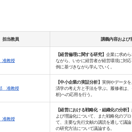
担当教員
講義内容および
【経営倫理に関する研究】
企業に求めら
 准教授
ながら、いかに経営者が経営環境に対応
例に基づきながら学んでいく。
【中小企業の実証分析】
実例やデータを
郎 准教授
済学の考え方と手法を学ぶ。履修者は、
析)への応用を行う。
【経営における戦略化・組織化の分析】
よび理論化について、また戦略化のプロ
 准教授
て、主要な先行文献の講読を通して議論
の研究方法について議論する。