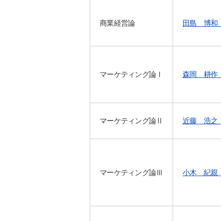
商業経営論
田島 博和
マーケティング論Ⅰ
森岡 耕作
マーケティング論Ⅱ
近藤 浩之
マーケティング論Ⅲ
小木 紀親