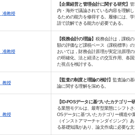
【企業経営と管理会計に関する研究】
管
内・海外で議論されている内容を理解し
 准教授
るための能力を修得する。履修には、学
語で読解できる能力が必要である。
【税務会計の理論】
税務会計は，課税の
額の評価など課税ベース（課税標準）の
 准教授
おいては，財務会計原理が実定法原理の
の明確化、法と経済との交互作用、各国
た視点を検討する。
【監査の制度と理論の検討】
監査論の基
 教授
論に関する理解を深める。
【ID-POSデータに基づいたカテゴリ
る業態モデルは、最寄型業態にシフトされ
 教授
OSデータに基づいたカテゴリー構造や
（インストアマーチャンダイジング）あ
る基礎知識があり、論文作成に必要な文