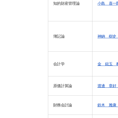
知的財産管理論
小島 喜一
簿記論
神納 樹史
会計学
金 鉉玉 
原価計算論
渡邊 章好
財務会計論
鈴木 雅康