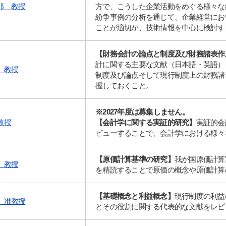
郎 教授
方で、こうした企業活動をめぐる様々な
紛争事例の分析を通じて、企業経営にお
よく検索されるページ
ことが適切か、技術情報を中心に検討す
学部入試情報
オープンキャンパス
【財務会計の論点と制度及び財務諸表作
計に関する主要な文献（日本語・英語）
 教授
各種証明書の発行
制度及び論点そして現行制度上の財務諸
握しておくこと。
各種手続
TKUポータル
※2027年度は募集しません。
奨学金
教授
【会計学に関する実証的研究】
実証的会
ビューすることで、会計学における様々
【原価計算基準の研究】
我が国原価計算
 教授
を精読することで原価の概念や原価計算
【基礎概念と利益概念】
現行制度の利益
 准教授
とその役割に関する代表的な文献をレビ