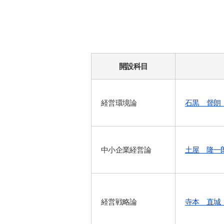
開設科目
経営環境論
石黒 督朗
中小企業経営論
土屋 隆一
経営戦略論
寺本 直城