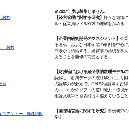
※2027年度は募集しません。
 教授
【経営管理に関する研究】
様々な組織に
ル・従業員レベル双方の理解を深める。
【企業内研究開発のマネジメント】
企業
る理論、および日本企業の事例を中心に
り 教授
立場から議論する。経営学の基礎を学ん
あることを履修の前提とする。
【財務論における経済学的数理モデルの
読解し、財務データの統計解析により財
教授
の読解力が必須で、CAPM理論等を習得し、Sta
のいずれかのソフトの使用能力・環境が
術論文執筆と発表能力を備えていること
【国際経営論に関する研究】
事例研究の
ィスアントー 専任講師
学ぶ。