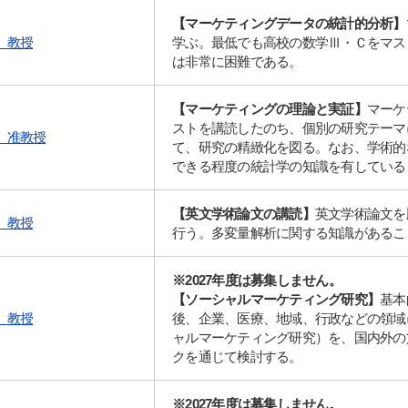
【マーケティングデータの統計的分析】
 教授
学ぶ。最低でも高校の数学Ⅲ・Ｃをマス
は非常に困難である。
【マーケティングの理論と実証】
マーケ
ストを講読したのち、個別の研究テーマ
 准教授
て、研究の精緻化を図る。なお、学術的
できる程度の統計学の知識を有している
【英文学術論文の講読】
英文学術論文を
 教授
行う。多変量解析に関する知識があるこ
※2027年度は募集しません。
【ソーシャルマーケティング研究】
基本
 教授
後、企業、医療、地域、行政などの領域
ャルマーケティング研究）を、国内外の
クを通じて検討する。
※2027年度は募集しません。