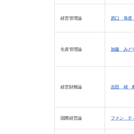
経営管理論
原口 恭彦
生産管理論
加藤 みど
経営財務論
吉田 靖 
国際経営論
ファン テ