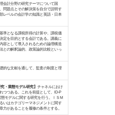
理会計分野の研究テーマについて国
、問題点とその解決策を自分で説明す
部レベルの会計学の知識と英語・日本
基準となる課税所得の計算や、課税価
決定を目的とする会計である。講義に
内容として導入されるための論理構造
法との解釈論的、政策論的比較といっ
礎的な文献を通して、監査の制度と理
ー研究・業態モデル研究】
チャネルにおけ
つつある。これを前提として、ID-P
業態モデルに関する研究を行う。ＩＳＭ
るいはカテゴリーマネジメントに関す
章力があることを履修の条件とする。