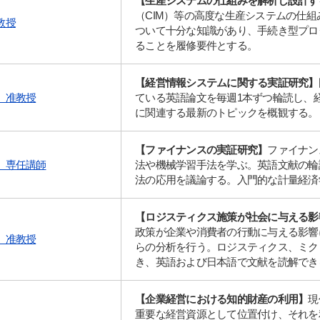
【生産システムの仕組みを解析し設計す
（CIM）等の高度な生産システムの仕
教授
ついて十分な知識があり、手続き型プロ
ることを履修要件とする。
【経営情報システムに関する実証研究】
 准教授
ている英語論文を毎週1本ずつ輪読し、
に関連する最新のトピックを概観する。
【ファイナンスの実証研究】
ファイナン
サイト内検索
 専任講師
法や機械学習手法を学ぶ。英語文献の輪
法の応用を議論する。入門的な計量経済
【ロジスティクス施策が社会に与える影
政策が企業や消費者の行動に与える影響
 准教授
らの分析を行う。ロジスティクス、ミク
き、英語および日本語で文献を読解でき
検索する
【企業経営における知的財産の利用】
現
重要な経営資源として位置付け、それを