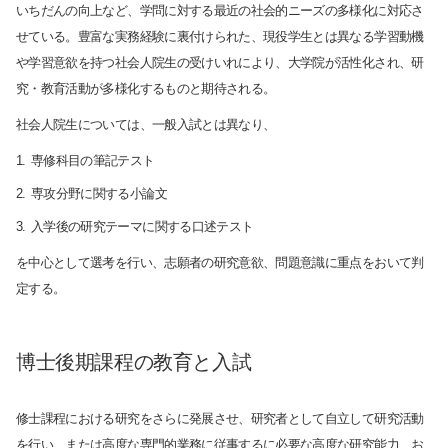
いちだんの向上など、学問に対する最近の社会的ニーズの多様化に対応さ
せている。豊富な実務経験に裏付けられた、現役学生とは異なる学習動機
サイト内検索
や学習意欲を持つ社会人院生の受けいれにより、大学院が活性化され、研
究・教育活動が多様化するものと期待される。
社会人院生については、一般入試とは異なり、
専修科目の筆記テスト
専攻分野に関する小論文
入学後の研究テーマに関する口述テスト
検索する
を中心として選考を行い、志願者の研究意欲、問題意識に重点をおいて判
定する。
よく検索されるページ
博士後期課程の教育と入試
学部入試情報
オープンキャンパス
修士課程における研究をさらに発展させ、研究者として自立して研究活動
各種証明書の発行
を行い、または高度な専門的業務に従事するに必要な高度な研究能力、お