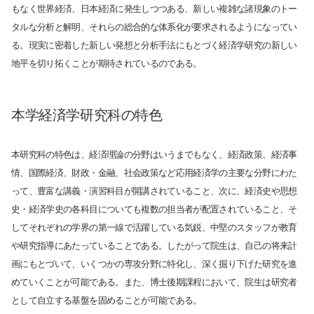
もなく世界経済、日本経済に発生しつつある、新しい複雑な諸現象のトー
タルな分析と解明、それらの総合的な体系化が要求されるようになってい
る。現実に密着した新しい発想と分析手法にもとづく経済学研究の新しい
地平を切り拓くことが期待されているのである。
本学経済学研究科の特色
本研究科の特色は、経済理論の分野はいうまでもなく、経済政策、経済事
情、国際経済、財政・金融、社会政策など応用経済学の主要な分野にわた
って、豊富な講義・演習科目が開講されていること、次に、経済史や思想
史・経済学史の各科目についても複数の担当者が配置されていること、そ
してそれぞれの学界の第一線で活躍している気鋭、中堅のスタッフが教育
や研究指導にあたっていることである。したがって院生は、自己の将来計
画にもとづいて、いくつかの専攻分野に特化し、深く掘り下げた研究を進
めていくことが可能である。また、博士後期課程において、院生は研究者
として自立する基盤を固めることが可能である。