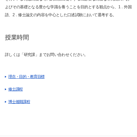
各種手続
よびその基礎となる豊かな学識を養うことを目的とする観点から、1．外国
TKUポータル
語、2．修士論文の内容を中心とした口述試験において選考する。
奨学金
授業時間
詳しくは「研究課」までお問い合わせください。
理念・目的・教育目標
修士課程
博士後期課程