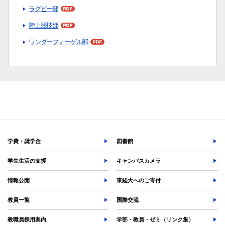
よく検索されるページ
ラグビー部
学部入試情報
陸上競技部
オープンキャンパス
ワンダーフォーゲル部
各種証明書の発行
各種手続
TKUポータル
奨学金
学費・奨学金
図書館
学生生活の支援
キャンパスカメラ
情報公開
東経大へのご寄付
教員一覧
国際交流
教職員採用案内
学部・教員・ゼミ（リンク集）