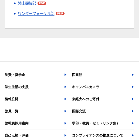
陸上競技部
学部入試情報
ワンダーフォーゲル部
オープンキャンパス
各種証明書の発行
各種手続
TKUポータル
奨学金
学費・奨学金
図書館
学生生活の支援
キャンパスカメラ
情報公開
東経大へのご寄付
教員一覧
国際交流
教職員採用案内
学部・教員・ゼミ（リンク集）
自己点検・評価
コンプライアンスの推進について