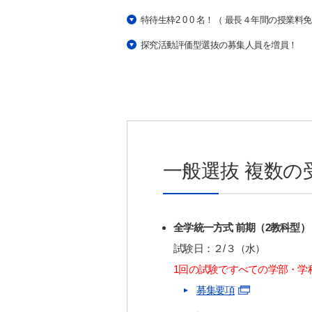
特待生枠2 0 0 名！（ 最長４年間の授業料
探究活動評価型選抜の募集人員を増員！
一般選抜 複数
全学統一方式 前期（2教科型）
試験日：２/３（水）
1回の試験ですべての学部・学
募集要項