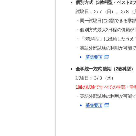
個別方式（3教科型・ベスト2
試験日：２/７（日）、２/８（
・同一試験日に出願できる学部
・個別方式最大3日程の併願が
・「3教科型」に出願したうえ
・英語外部試験の利用が可能
募集要項
全学統一方式 後期（2教科型）
試験日：３/３（水）
1回の試験ですべての学部・学
・英語外部試験の利用が可能
募集要項