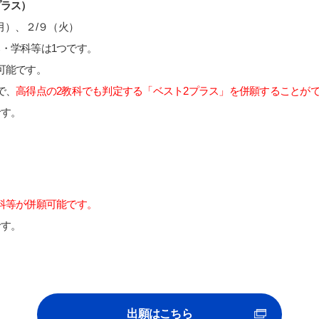
プラス）
月）、２/９（火）
・学科等は1つです。
可能です。
で、
高得点の2教科でも判定する「ベスト2プラス」を併願することが
です。
科等が併願可能です。
です。
出願はこちら