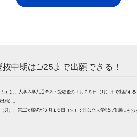
よく検索されるページ
学部入試情報
オープンキャンパス
各種証明書の発行
各種手続
TKUポータル
抜中期は1/25まで出願できる！
奨学金
目型）は、大学入学共通テスト受験後の１月２５日（月）まで出願する
出願）。
（月）、第二次締切が３月１６日（火）で国公立大学都の併願にもお