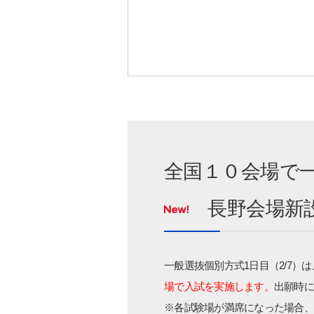
全国１０会場で
長野会場新
一般選抜個別方式1日目（2/7）は
場で入試を実施します。
出願時に
※各試験場が満席になった場合、