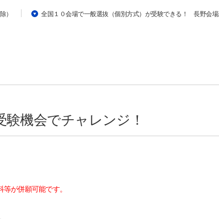
免除）
全国１０会場で一般選抜（個別方式）が受験できる！ 長野会場
の受験機会でチャレンジ！
科等が併願可能です。