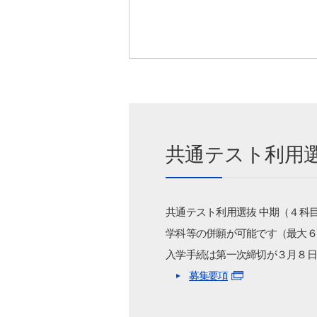
共通テスト利用選
共通テスト利用選抜 中期（４科
学科等の併願が可能です（最大６
入学手続は第一次締切が３月８日
募集要項