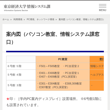
ホーム
利用環境
PC環境、ネットワーク環境
案内図（パソコン教室、情報システム課窓口）
案内図（パソコン教室、情報システム課窓
口）
PC教室
窓口 
６号館 ５階
・F501～F505教室 ・PC自習室２
情報システム課
・E401～E406教室 ・PC自習室１
５号館 ４階
ヘルプデスク室
・E407～E409教室（PCL演習室）
・E301～E304教室 ・E308,309教室
５号館 ３階
－
・E307教室（PCL演習室）
★
印：［学内PC案内ディスプレイ］設置場所。 ※6号館1階に
も設置されています。