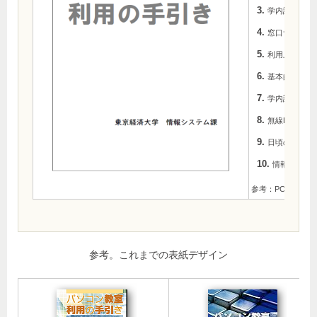
学内設置PC
窓口サービス
利用上の注意
基本的な利用
学内設置パソ
無線LAN／情
日頃の確認
情報セキュ
参考：PC設置場
参考。これまでの表紙デザイン