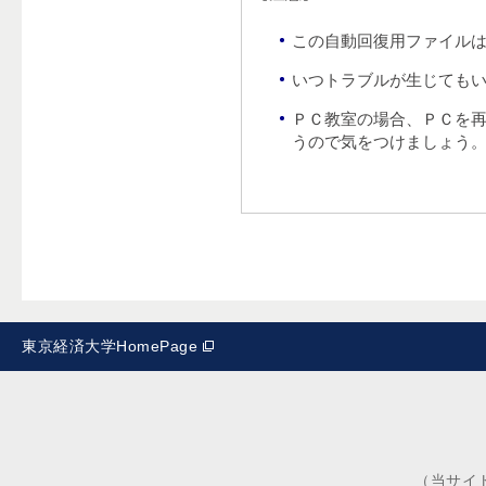
この自動回復用ファイルは
いつトラブルが生じても
ＰＣ教室の場合、ＰＣを
うので気をつけましょう
東京経済大学HomePage
（当サイ