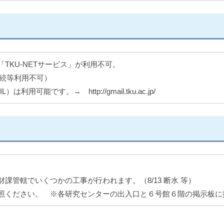
TKU-NETサービス」が利用不可。
接続等利用不可）
用可能です。→ http://gmail.tku.ac.jp/
課管轄でいくつかの工事が行われます。（8/13 断水 等）
照ください。 ※各研究センターの出入口と６号館６階の掲示板に