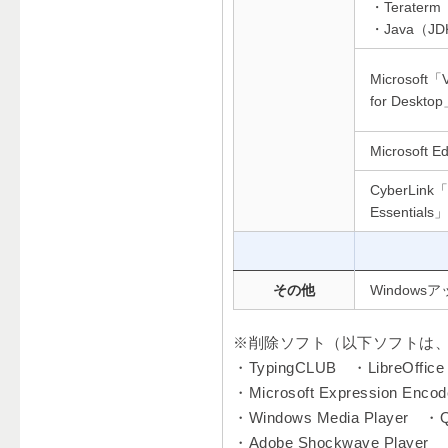
・Teraterm
・Java（J
Microsoft「V
for Deskto
Microsoft E
CyberLink「
Essentials」
その他
Windows
※削除ソフト（以下ソフトは、
・TypingCLUB ・LibreOffi
・Microsoft Expression E
・Windows Media Player ・
・Adobe Shockwave Player ・M