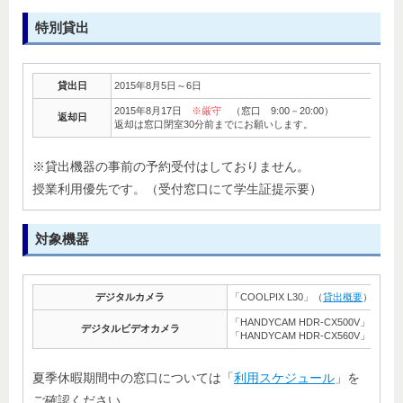
特別貸出
貸出日
2015年8月5日～6日
2015年8月17日
※厳守
（窓口 9:00－20:00）
返却日
返却は窓口閉室30分前までにお願いします。
※貸出機器の事前の予約受付はしておりません。
授業利用優先です。（受付窓口にて学生証提示要）
対象機器
デジタルカメラ
「COOLPIX L30」（
貸出概要
）
「HANDYCAM HDR-CX500V」（
貸出
デジタルビデオカメラ
「HANDYCAM HDR-CX560V」（
貸出
夏季休暇期間中の窓口については「
利用スケジュール
」を
ご確認ください。