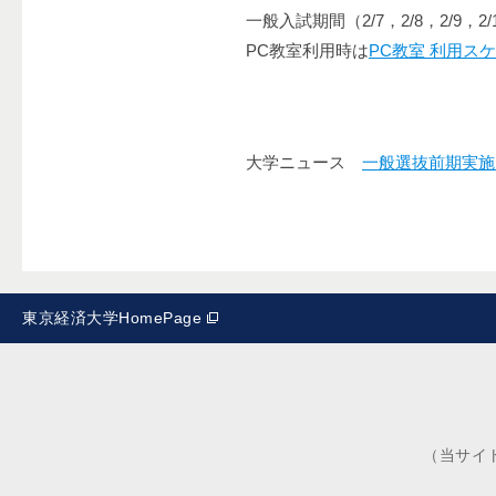
一般入試期間（2/7，2/8，2/9
PC教室利用時は
PC教室 利用ス
大学ニュース
一般選抜前期実施
東京経済大学HomePage
（当サイ