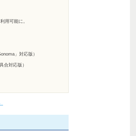
も利用可能に。
「Sonoma」対応版）
へ（不具合対応版）
）