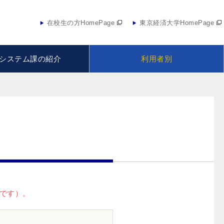
在校生の方HomePage
東京経済大学HomePage
システム課の紹介
利用者別
外です）。