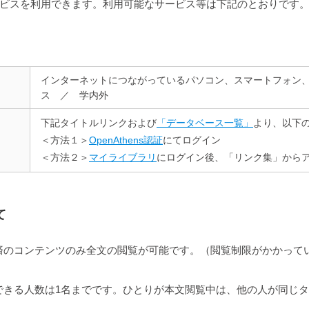
ビスを利用できます。利用可能なサービス等は下記のとおりです
インターネットにつながっているパソコン、スマートフォン
ス ／ 学内外
下記タイトルリンクおよび
「データベース一覧」
より、以下
＜方法１＞
OpenAthens認証
にてログイン
＜方法２＞
マイライブラリ
にログイン後、「リンク集」から
て
済のコンテンツのみ全文の閲覧が可能です。（閲覧制限がかかって
できる人数は1名までです。ひとりが本文閲覧中は、他の人が同じ