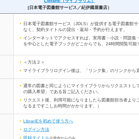
LibrariE（ライブラリエ）
(日本電子図書館サービス／紀伊國屋書店）
日本電子図書館サービス（JDLS）が提供する電子図書館サ
なく、契約タイトルの貸出・返却・予約が行えます。
インターネットでアクセスすれば、実用書・小説・問題集
を中心とした電子ブックがどこからでも、24時間閲覧可能
＜方法２＞
マイライブラリログイン後は、「リンク集」のリンクから
通常の図書と同じようにマイライブラリからリクエストしてくだ
の購入希望」である旨ご記入ください。
リクエスト後、利用可能になりましたら図書館担当者より
なるまですこしお時間がかかります。）
LibrariEを初めて使う方へ
ログイン方法
収録タイトル
※学内からのみ