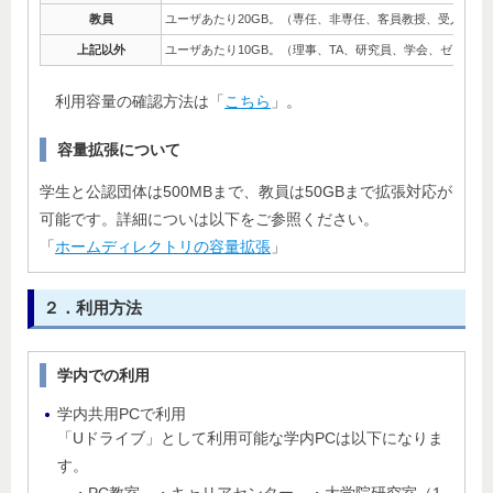
教員
ユーザあたり20GB。（専任、非専任、客員教授、受入交換
上記以外
ユーザあたり10GB。（理事、TA、研究員、学会、ゼミ等
利用容量の確認方法は「
こちら
」。
容量拡張について
学生と公認団体は500MBまで、教員は50GBまで拡張対応が
可能です。詳細についは以下をご参照ください。
「
ホームディレクトリの容量拡張
」
２．利用方法
学内での利用
学内共用PCで利用
「Uドライブ」として利用可能な学内PCは以下になりま
す。
・PC教室 ・キャリアセンター ・大学院研究室（1