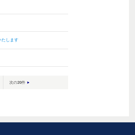
いたします
）
次の20件