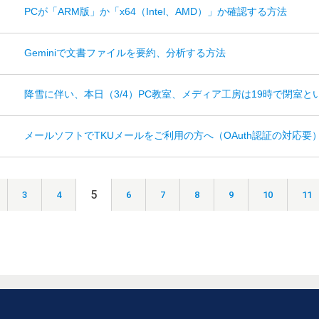
PCが「ARM版」か「x64（Intel、AMD）」か確認する方法
Geminiで文書ファイルを要約、分析する方法
降雪に伴い、本日（3/4）PC教室、メディア工房は19時で閉室と
メールソフトでTKUメールをご利用の方へ（OAuth認証の対応要
5
3
4
6
7
8
9
10
11