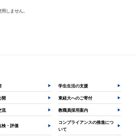
使用しません。
検索する
よく検索されるページ
学部入試情報
オープンキャンパス
館
学生生活の支援
各種証明書の発行
公開
東経大へのご寄付
各種手続
交流
教職員採用案内
TKUポータル
コンプライアンスの推進につ
奨学金
点検・評価
いて