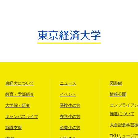
東経大について
ニュース
図書館
教育・学部紹介
イベント
情報公開
コンプライア
大学院・研究
受験生の方
推進について
キャンパスライフ
在学生の方
大倉記念学芸
就職支援
卒業生の方
TKUミュージ