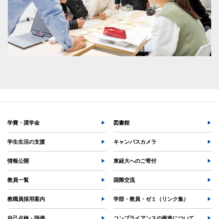
学費・奨学金
図書館
学生生活の支援
キャンパスカメラ
情報公開
東経大へのご寄付
教員一覧
国際交流
教職員採用案内
学部・教員・ゼミ（リンク集）
自己点検・評価
コンプライアンスの推進について