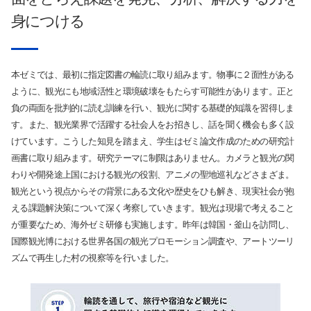
身につける
本ゼミでは、最初に指定図書の輪読に取り組みます。物事に２面性がある
ように、観光にも地域活性と環境破壊をもたらす可能性があります。正と
負の両面を批判的に読む訓練を行い、観光に関する基礎的知識を習得しま
す。また、観光業界で活躍する社会人をお招きし、話を聞く機会も多く設
けています。こうした知見を踏まえ、学生はゼミ論文作成のための研究計
画書に取り組みます。研究テーマに制限はありません。カメラと観光の関
わりや開発途上国における観光の役割、アニメの聖地巡礼などさまざま。
観光という視点からその背景にある文化や歴史をひも解き、現実社会が抱
える課題解決策について深く考察していきます。観光は現場で考えること
が重要なため、海外ゼミ研修も実施します。昨年は韓国・釜山を訪問し、
国際観光博における世界各国の観光プロモーション調査や、アートツーリ
ズムで再生した村の視察等を行いました。
サイト内検索