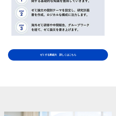
検索する
よく検索されるページ
ゼミする東経大 詳しくはこちら
学部入試情報
オープンキャンパス
各種証明書の発行
各種手続
TKUポータル
奨学金