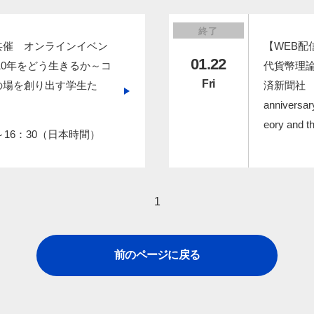
終了
共催 オンラインイベン
【WEB配
01.22
10年をどう生きるか～コ
代貨幣理
Fri
の場を創り出す学生た
済新聞社 Toky
anniversa
eory and t
～16：30（日本時間）
1
前のページに戻る