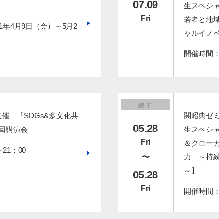
07.09
生スペシャ
Fri
若者と地
1年4月9日（金）～5月2
ャルイノ
検索する
開催時間：2
よく検索されるページ
終了
学部入試情報
催 「SDGs&多文化共
関昭典ゼミ
オープンキャンパス
05.28
回講演会
生スペシャ
各種証明書の発行
Fri
＆グロー
21：00
各種手続
力 ～持
〜
TKUポータル
～】
05.28
奨学金
Fri
開催時間：