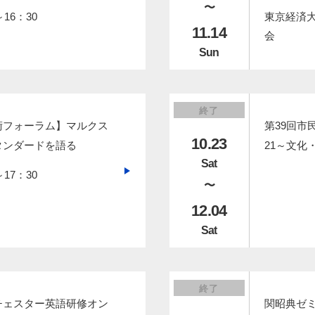
〜
16：30
東京経済大
11.14
会
Sun
終了
術フォーラム】マルクス
第39回市
10.23
タンダードを語る
21～文化
Sat
17：30
〜
12.04
Sat
サイト内検索
終了
チェスター英語研修オン
関昭典ゼミ