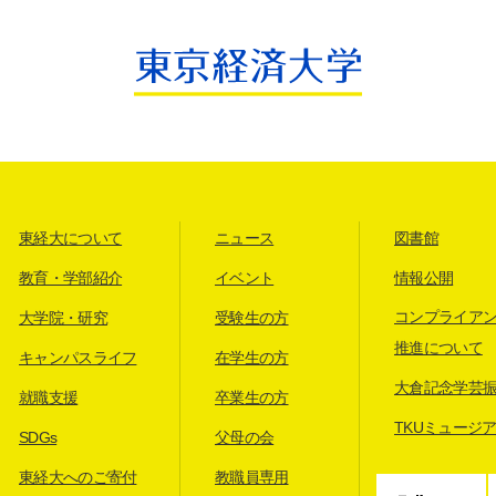
東経大について
ニュース
図書館
教育・学部紹介
イベント
情報公開
コンプライア
大学院・研究
受験生の方
推進について
キャンパスライフ
在学生の方
大倉記念学芸
就職支援
卒業生の方
TKUミュージ
SDGs
父母の会
東経大へのご寄付
教職員専用