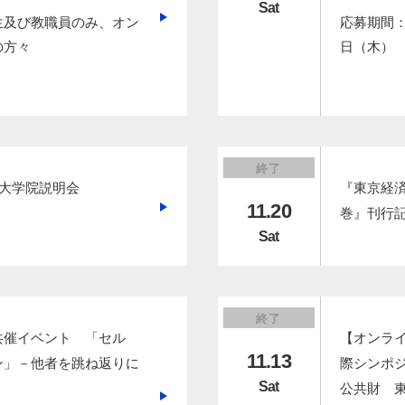
Sat
生及び教職員のみ、オン
応募期間：2
の方々
日（木）
終了
】大学院説明会
『東京経
11.20
巻』刊行
Sat
終了
共催イベント 「セル
【オンライ
11.13
ン」－他者を跳ね返りに
際シンポ
Sat
公共財 