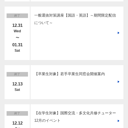
一般選抜対策講座【国語・英語】～期間限定配信
終了
について～
12.31
Wed
〜
01.31
Sat
【卒業生対象】若手卒業生同窓会開催案内
終了
12.13
Sat
【在学生対象】国際交流・多文化共修チューター
終了
12月のイベント
12.12