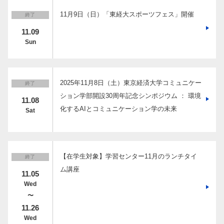
奨学金
11月9日（日）「東経大スポーツフェス」開催
終了
11.09
Sun
2025年11月8日（土）東京経済大学コミュニケー
終了
ション学部開設30周年記念シンポジウム ： 環境
11.08
化するAIとコミュニケーション学の未来
Sat
【在学生対象】学習センター11月のランチタイ
終了
ム講座
11.05
Wed
〜
11.26
Wed