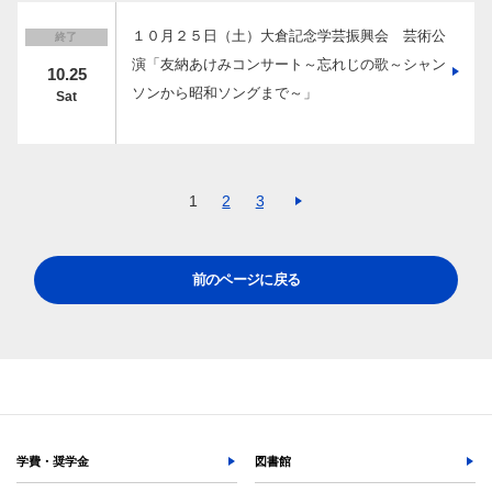
１０月２５日（土）大倉記念学芸振興会 芸術公
終了
演「友納あけみコンサート～忘れじの歌～シャン
10.25
ソンから昭和ソングまで～」
Sat
1
2
3
前のページに戻る
学費・奨学金
図書館