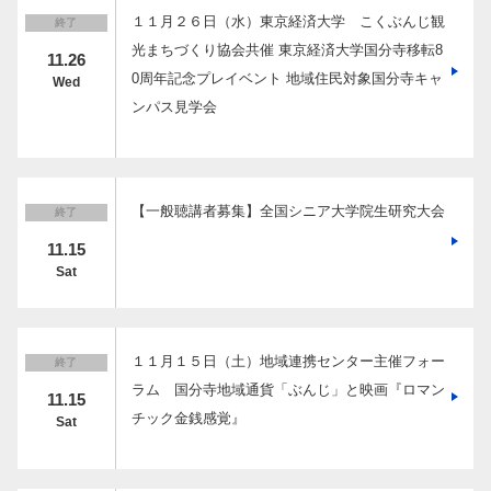
１１月２６日（水）東京経済大学 こくぶんじ観
終了
サイト内検索
光まちづくり協会共催 東京経済大学国分寺移転8
11.26
0周年記念プレイベント 地域住民対象国分寺キャ
Wed
ンパス見学会
【一般聴講者募集】全国シニア大学院生研究大会
終了
検索する
11.15
Sat
よく検索されるページ
１１月１５日（土）地域連携センター主催フォー
学部入試情報
終了
ラム 国分寺地域通貨「ぶんじ」と映画『ロマン
オープンキャンパス
11.15
チック金銭感覚』
Sat
各種証明書の発行
各種手続
TKUポータル