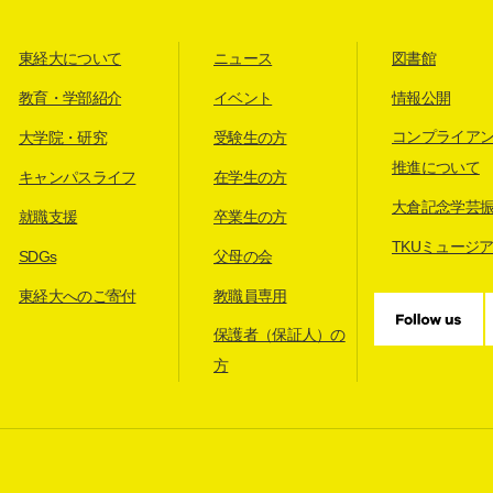
東経大について
ニュース
図書館
教育・学部紹介
イベント
情報公開
コンプライア
大学院・研究
受験生の方
推進について
キャンパスライフ
在学生の方
大倉記念学芸
就職支援
卒業生の方
TKUミュージ
SDGs
父母の会
東経大へのご寄付
教職員専用
保護者（保証人）の
方