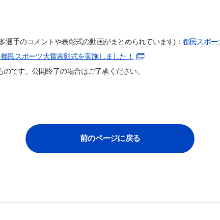
検索する
本多選手のコメントや表彰式の動画がまとめられています)：
都民スポー
よく検索されるページ
会）都民スポーツ大賞表彰式を実施しました！
学部入試情報
在のものです。公開終了の場合はご了承ください。
オープンキャンパス
各種証明書の発行
各種手続
TKUポータル
前のページに戻る
奨学金