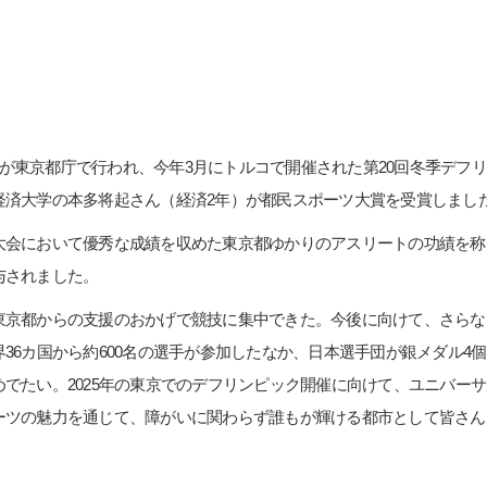
彰式が東京都庁で行われ、今年3月にトルコで開催された第20回冬季デ
経済大学の本多将起さん（経済2年）が都民スポーツ大賞を受賞しまし
大会において優秀な成績を収めた東京都ゆかりのアスリートの功績を称
与されました。
東京都からの支援のおかげで競技に集中できた。今後に向けて、さらな
36カ国から約600名の選手が参加したなか、日本選手団が銀メダル4
でたい。2025年の東京でのデフリンピック開催に向けて、ユニバー
ーツの魅力を通じて、障がいに関わらず誰もが輝ける都市として皆さん