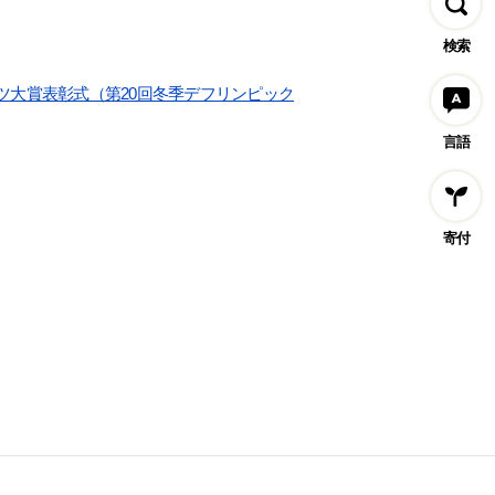
検索
ツ大賞表彰式（第20回冬季デフリンピック
言語
寄付