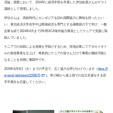
済論」授業において、2016年に経済学部を卒業した伊治由貴さんがゲスト
講師として登壇しました。
伊治さんは、高校時代にカンボジアを訪れ国際協力に興味を持ったとい
い、東京経済大学在学中は開発経済を専門とする羅教授の下で学び、一般
企業を経て2024年4月まで2年間JICA海外協力隊員としてケニアで支援に取
組んでいました。
ケニアでの自助による発展を手助けするため、現地企業にてアボカドオイ
ルの新規事業を立上げ、将来的にケニアの皆さんだけで事業が継続可能と
なることを目標に奮闘中です。
2024年6月4日（火）までの予定で、広く協力を呼びかけています（
https://f
or-good.net/project/1000675
)。草の根から途上国での自立支援をする若
手卒業生を応援してください。