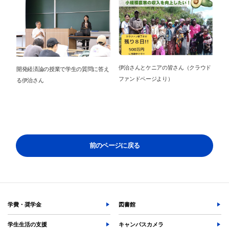
サイト内検索
伊治さんとケニアの皆さん（クラウド
開発経済論の授業で学生の質問に答え
ファンドページより）
る伊治さん
検索する
前のページに戻る
よく検索されるページ
学部入試情報
オープンキャンパス
各種証明書の発行
学費・奨学金
図書館
各種手続
TKUポータル
学生生活の支援
キャンパスカメラ