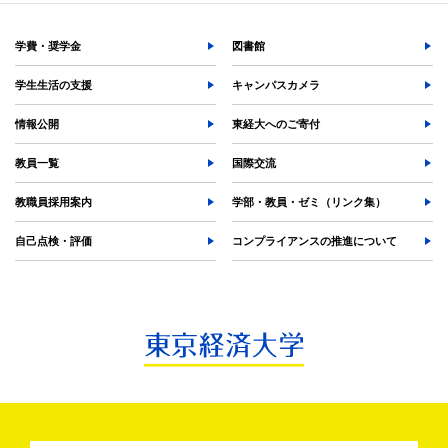
各種手続
TKUポータル
学費・奨学金
図書館
奨学金
学生生活の支援
キャンパスカメラ
情報公開
東経大へのご寄付
教員一覧
国際交流
教職員採用案内
学部・教員・ゼミ（リンク集）
自己点検・評価
コンプライアンスの推進について