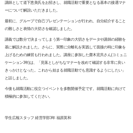
講師として道下恵美氏をお招きし、就職活動で重要となる基本の接遇マナ
ーについて解説いただきました。
最初に、グループで自己プレゼンテーションが行われ、自分紹介すること
の難しさと表情の大切さを確認しました。
講義では数分で決まってしまう第一印象の大切さをデータや講師の経験を
基に解説されました。さらに、実際に分離礼を実践して面接の時に印象を
上げるための練習も行われました。講座に参加した齋木宏共さん
(
コミュニ
ケーション
3
年
)
は、「見落としがちなマナーを改めて確認する非常に良い
きっかけとなった。これから始まる就職活動でも意識するようにしたい」
と話しました。
今後も就職活動に役立つイベントを多数開催予定です。就職活動に向けて
積極的に参加してください。
学生広報スタッフ 経営学部
3
年 福原英和