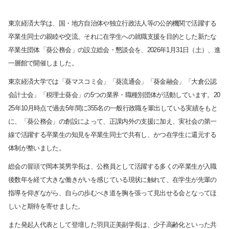
東京経済大学は、国・地方自治体や独立行政法人等の公的機関で活躍する
卒業生同士の親睦や交流、それに在学生への就職支援を目的とした新たな
卒業生団体「葵公務会」の設立総会・懇談会を、2026年1月31日（土）、進
一層館で開催しました。
東京経済大学では「葵マスコミ会」「葵流通会」「葵金融会」「大倉公認
会計士会」「税理士葵会」の5つの業界・職種別団体が活動しています。20
25年10月時点で過去5年間に355名の一般行政職を輩出している実績をもと
に、「葵公務会」の創設によって、正課内外の支援に加え、実社会の第一
線で活躍する卒業生の知見を卒業生同士で共有し、かつ在学生に還元する
体制が整いました。
総会の冒頭で岡本英男学長は、公務員として活躍する多くの卒業生が入職
後数年を経て大きな働きがいを感じている現状に触れて、在学生が先輩の
指導を仰ぎながら、自らの歩むべき道を胸を張って見出せる会となってほ
しいと期待を寄せました。
また発起人代表として登壇した羽貝正美副学長は、少子高齢化といった共