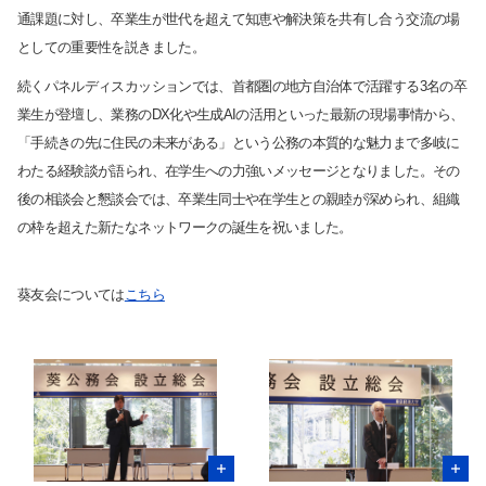
通課題に対し、卒業生が世代を超えて知恵や解決策を共有し合う交流の場
としての重要性を説きました。
続くパネルディスカッションでは、首都圏の地方自治体で活躍する3名の卒
業生が登壇し、業務のDX化や生成AIの活用といった最新の現場事情から、
「手続きの先に住民の未来がある」という公務の本質的な魅力まで多岐に
わたる経験談が語られ、在学生への力強いメッセージとなりました。その
後の相談会と懇談会では、卒業生同士や在学生との親睦が深められ、組織
の枠を超えた新たなネットワークの誕生を祝いました。
葵友会については
こちら
サイト内検索