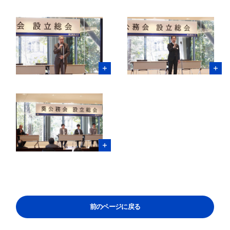
検索する
よく検索されるページ
学部入試情報
オープンキャンパス
各種証明書の発行
各種手続
TKUポータル
奨学金
前のページに戻る