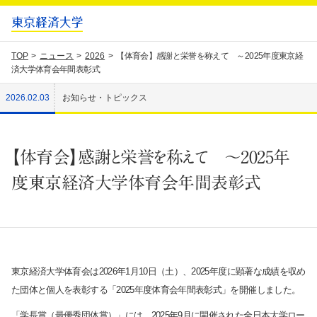
TOP
ニュース
2026
【体育会】感謝と栄誉を称えて ～2025年度東京経
済大学体育会年間表彰式
2026.02.03
お知らせ・トピックス
【体育会】感謝と栄誉を称えて ～2025年
度東京経済大学体育会年間表彰式
東京経済大学体育会は
2026
年
1
月
10
日（土）、
2025
年度に顕著な成績を収め
た団体と個人を表彰する「
2025
年度体育会年間表彰式」を開催しました。
「学長賞（最優秀団体賞）」には、
2025
年
9
月に開催された全日本大学ロー