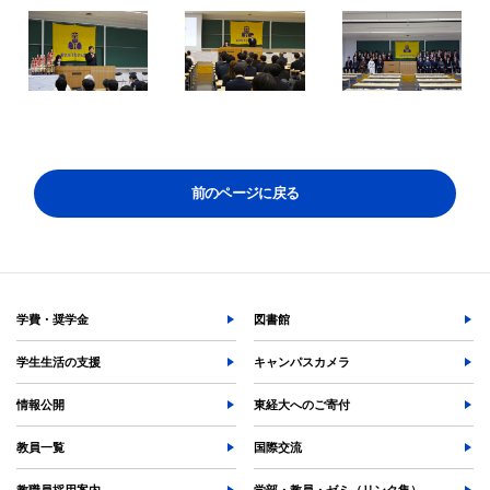
よく検索されるページ
学部入試情報
オープンキャンパス
各種証明書の発行
各種手続
TKUポータル
前のページに戻る
奨学金
学費・奨学金
図書館
学生生活の支援
キャンパスカメラ
情報公開
東経大へのご寄付
教員一覧
国際交流
教職員採用案内
学部・教員・ゼミ（リンク集）