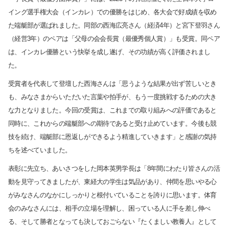
イング選手権大会（インカレ）での優勝をはじめ、各大会で好成績を収め
た端艇部が選ばれました。同部の西海広亮さん（経済
4
年）と宮下登羽さん
（経営
3
年）のペアは「父母の会会長賞（最優秀個人賞）」も受賞。同ペア
は、インカレ優勝という快挙を成し遂げ、その功績が高く評価されまし
た。
受賞者を代表して登壇した西海さんは「思うような結果が出ず苦しいとき
も、みなさまからいただいた言葉や拍手が、もう一度挑戦するための大き
な力となりました。今回の受賞は、これまでの取り組みへの評価であると
同時に、これからの端艇部への期待であると受け止めています。今後も競
技を続け、端艇部に恩返しができるよう精進していきます」と感謝の気持
ちを述べていました。
表彰に先立ち、あいさつをした岡本英男学長は「
8
年間にわたり皆さんの活
動を見守ってきましたが、東経大の学生は気品があり、仲間を思いやる心
がみなさんのなかにしっかりと根付いていることを誇りに思います。体育
会のみなさんには、相手の立場を理解し、困っている人に手を差し伸べ
る、そして勝者となっても決しておごらない『たくましい教養人』として